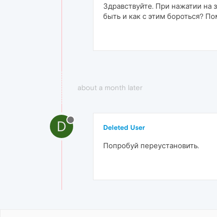
Здравствуйте. При нажатии на з
быть и как с этим бороться? По
about a month later
D
Deleted User
Попробуй переустановить.