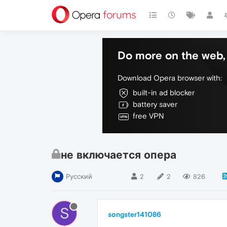
Do more on the web, 
Download Opera browser with:
built-in ad blocker
battery saver
free VPN
не включается опера
Русский
2
2
826
S
songster141086