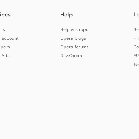
ices
Help
L
ns
Help & support
Se
 account
Opera blogs
Pr
apers
Opera forums
Co
 Ads
Dev.Opera
EU
Te