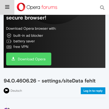
Do more on the web, with a fast and
secure browser!
Download Opera browser with:
built-in ad blocker
battery saver
free VPN
Download Opera
94.0.4606.26 - settings/siteData fehlt
Deutsch
Log in to reply