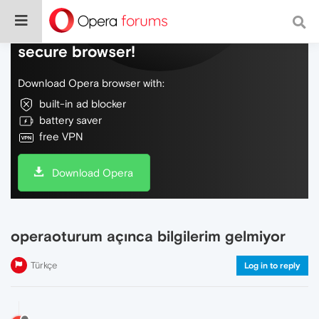
Do more on the web, with a fast and
secure browser!
Download Opera browser with:
built-in ad blocker
battery saver
free VPN
Download Opera
operaoturum açınca bilgilerim gelmiyor
Türkçe
Log in to reply