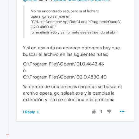
No he encontrado eso, pero si el fichero
opera_gx_splash.exe en
"C:\Users\nombre\AppData\Local\Programs\Opera\1
02.0.4880.40"
lo he eliminado y ya no mete ese estruendo al abrir
Y si en esa ruta no aparece entonces hay que
buscar el archivo en las siguientes rutas:
C:\Program Files\Opera\101.0.4843.43
ó
C:\Program Files\Opera\102.0.4880.40
Ya dentro de una de esas carpetas se busca el
archivo opera_gx_splash.exe y le cambias la
extensión y listo se soluciona ese problema
1
1 Reply