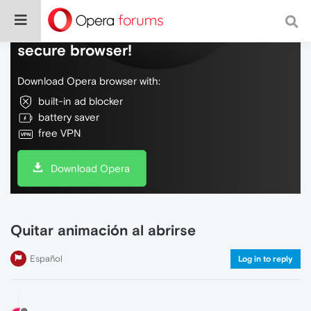
Do more on the web, with a fast and
secure browser!
Download Opera browser with:
built-in ad blocker
battery saver
free VPN
Download Opera
Quitar animación al abrirse
Español
Log in to reply