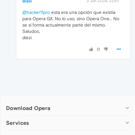
diezi
3 Jun 2024, 22:57
@hacker11pro
esta era una opción que existía
para Opera GX. No lo uso, sino Opera One... No
se si forma actualmente parte del mismo.
Saludos,
diezi
0
Download Opera
Computer browsers
Services
Opera for Windows