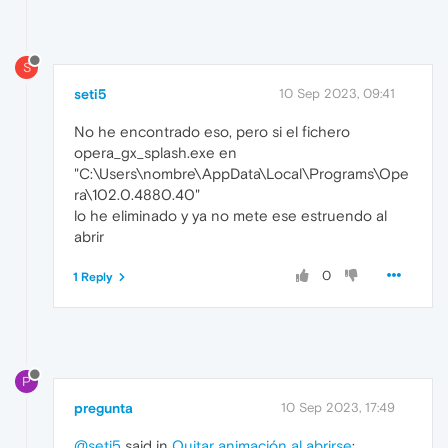
S
seti5
10 Sep 2023, 09:41
No he encontrado eso, pero si el fichero
opera_gx_splash.exe en
"C:\Users\nombre\AppData\Local\Programs\Ope
ra\102.0.4880.40"
lo he eliminado y ya no mete ese estruendo al
abrir
0
1 Reply
P
pregunta
10 Sep 2023, 17:49
@seti5
said in
Quitar animación al abrirse
: