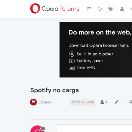
Do more on the web, 
Download Opera browser with:
built-in ad blocker
battery saver
free VPN
Spotify no carga
Español
1
1
SPOTIFY WEB