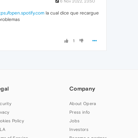
6 Nov 2022, 23:50
tps://open.spotify.com
la cual dice que recargue
 problemas
1
egal
Company
curity
About Opera
ivacy
Press info
okies Policy
Jobs
LA
Investors