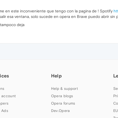
me en este inconveniente que tengo con la pagina de ! Spotify
ht
salir esa ventana, solo sucede en opera en Brave puedo abrir sin
o tampoco deja
ices
Help
L
ns
Help & support
Se
 account
Opera blogs
Pr
apers
Opera forums
Co
 Ads
Dev.Opera
EU