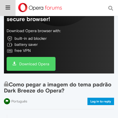
Do more on the web, with a fast and
secure browser!
Download Opera browser with:
built-in ad blocker
battery saver
free VPN
Download Opera
Como pegar a imagem do tema padrão
Dark Breeze do Opera?
Português
Log in to reply