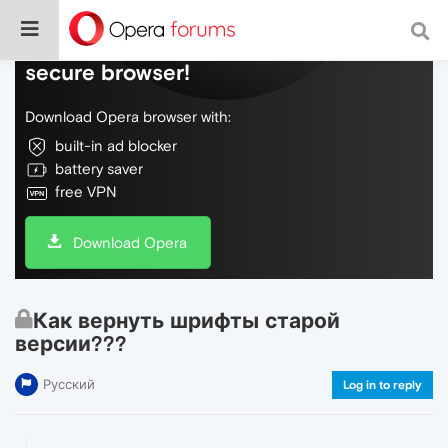
Do more on the web, with a fast and
secure browser!
Download Opera browser with:
built-in ad blocker
battery saver
free VPN
Download Opera
Как вернуть шрифты старой
версии???
Русский
Log in to reply