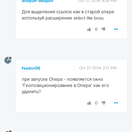
arutyun-akopov
Oct 27, 2014, 8:24 AM
Для выделения ссылок как в старой опере
используй расширение select like boss.
0
F
feador06
Oct 27, 2014, 2:17 PM
при запуске Опера - появляется окно
"Геопозиционироавние в Опера" как его
удалить?
0