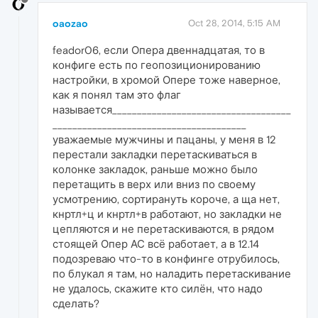
oaozao
Oct 28, 2014, 5:15 AM
feador06, если Опера двеннадцатая, то в
конфиге есть по геопозиционированию
настройки, в хромой Опере тоже наверное,
как я понял там это флаг
называется____________________________________
_______________________________________
уважаемые мужчины и пацаны, у меня в 12
перестали закладки перетаскиваться в
колонке закладок, раньше можно было
перетащить в верх или вниз по своему
усмотрению, сортирануть короче, а ща нет,
кнртл+ц и кнртл+в работают, но закладки не
цепляются и не перетаскиваются, в рядом
стоящей Опер АС всё работает, а в 12.14
подозреваю что-то в конфинге отрубилось,
по блукал я там, но наладить перетаскивание
не удалось, скажите кто силён, что надо
сделать?