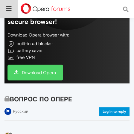
Do more on the web, with a fast and
secure browser!
Download Opera browser with:
built-in ad blocker
battery saver
free VPN
Download Opera
ВОПРОС ПО ОПЕРЕ
Русский
Log in to reply