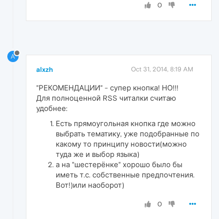
0
A
alxzh
Oct 31, 2014, 8:19 AM
"РЕКОМЕНДАЦИИ" - супер кнопка! НО!!!
Для полноценной RSS читалки считаю
удобнее:
Есть прямоугольная кнопка где можно
выбрать тематику, уже подобранные по
какому то принципу новости(можно
туда же и выбор языка)
а на "шестерёнке" хорошо было бы
иметь т.с. собственные предпочтения.
Вот!)или наоборот)
0