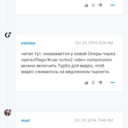
0
oaozao
Oct 28, 2014, 5:24 AM
читал тут, оказывается у новой Оперы через
opera://flags/#use-turbo2-video-compression
можно включить Турбо для видео, чтоб
видео сжималось на медленном тырнете.
0
mxxl
Oct 28, 2014, 11:48 AM