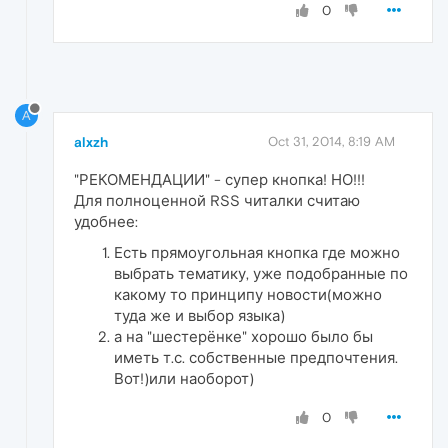
0
A
alxzh
Oct 31, 2014, 8:19 AM
"РЕКОМЕНДАЦИИ" - супер кнопка! НО!!!
Для полноценной RSS читалки считаю
удобнее:
Есть прямоугольная кнопка где можно
выбрать тематику, уже подобранные по
какому то принципу новости(можно
туда же и выбор языка)
а на "шестерёнке" хорошо было бы
иметь т.с. собственные предпочтения.
Вот!)или наоборот)
0