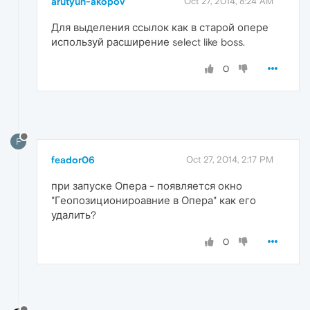
arutyun-akopov
Oct 27, 2014, 8:24 AM
Для выделения ссылок как в старой опере
используй расширение select like boss.
0
F
feador06
Oct 27, 2014, 2:17 PM
при запуске Опера - появляется окно
"Геопозиционироавние в Опера" как его
удалить?
0