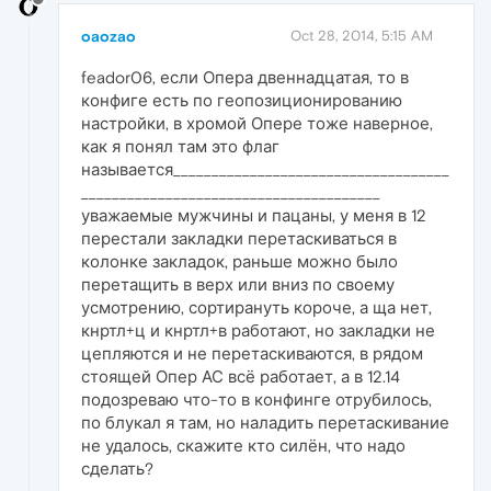
oaozao
Oct 28, 2014, 5:15 AM
feador06, если Опера двеннадцатая, то в
конфиге есть по геопозиционированию
настройки, в хромой Опере тоже наверное,
как я понял там это флаг
называется____________________________________
_______________________________________
уважаемые мужчины и пацаны, у меня в 12
перестали закладки перетаскиваться в
колонке закладок, раньше можно было
перетащить в верх или вниз по своему
усмотрению, сортирануть короче, а ща нет,
кнртл+ц и кнртл+в работают, но закладки не
цепляются и не перетаскиваются, в рядом
стоящей Опер АС всё работает, а в 12.14
подозреваю что-то в конфинге отрубилось,
по блукал я там, но наладить перетаскивание
не удалось, скажите кто силён, что надо
сделать?