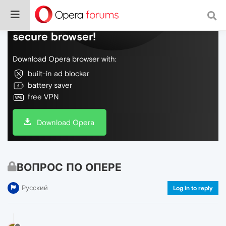
Do more on the web, with a fast and
secure browser!
Download Opera browser with:
built-in ad blocker
battery saver
free VPN
Download Opera
ВОПРОС ПО ОПЕРЕ
Русский
Log in to reply