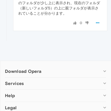
のフォルダが少し上に表示され、現在のフォルダ
（新しいフォルダ5）の上に親フォルダが表示さ
れていることが分かります。
0
Download Opera
Computer browsers
Services
Opera for Windows
Help
Add-ons
Opera for Mac
Opera account
Opera for Linux
Legal
Wallpapers
Help & support
Opera beta version