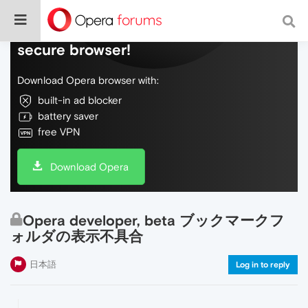
Do more on the web, with a fast and
secure browser!
Download Opera browser with:
built-in ad blocker
battery saver
free VPN
Download Opera
Opera developer, beta ブックマークフ
ォルダの表示不具合
日本語
Log in to reply