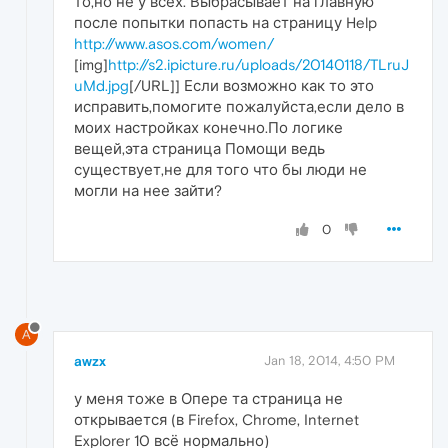
то,но не у всех. Выбрасывает на главную
после попытки попасть на страницу Help
http://www.asos.com/women/
[img]
http://s2.ipicture.ru/uploads/20140118/TLruJ
uMd.jpg
[/URL]] Если возможно как то это
исправить,помогите пожалуйста,если дело в
моих настройках конечно.По логике
вещей,эта страница Помощи ведь
существует,не для того что бы люди не
могли на нее зайти?
0
A
awzx
Jan 18, 2014, 4:50 PM
у меня тоже в Опере та страница не
открывается (в Firefox, Chrome, Internet
Explorer 10 всё нормально)