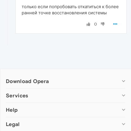
только если попробовать откатиться к более
ранней точке восстановления системы
0
Download Opera
Computer browsers
Services
Opera for Windows
Help
Add-ons
Opera for Mac
Opera account
Opera for Linux
Legal
Wallpapers
Help & support
Opera beta version
Opera Ads
Opera blogs