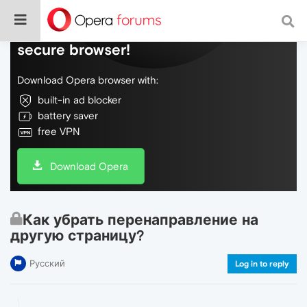
Do more on the web, with a fast and
secure browser!
Download Opera browser with:
built-in ad blocker
battery saver
free VPN
Download Opera
Как убрать перенаправление на
другую страницу?
Русский
Log in to reply