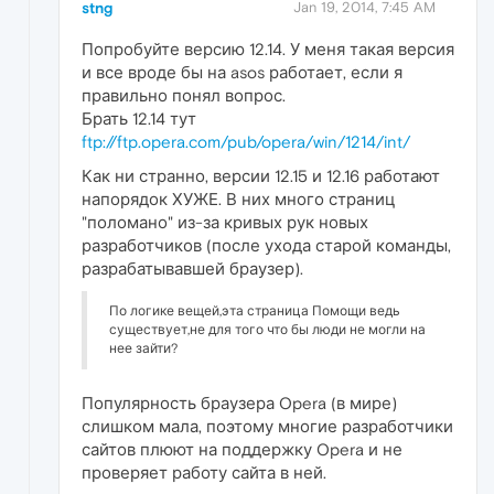
stng
Jan 19, 2014, 7:45 AM
Попробуйте версию 12.14. У меня такая версия
и все вроде бы на asos работает, если я
правильно понял вопрос.
Брать 12.14 тут
ftp://ftp.opera.com/pub/opera/win/1214/int/
Как ни странно, версии 12.15 и 12.16 работают
напорядок ХУЖЕ. В них много страниц
"поломано" из-за кривых рук новых
разработчиков (после ухода старой команды,
разрабатывавшей браузер).
По логике вещей,эта страница Помощи ведь
существует,не для того что бы люди не могли на
нее зайти?
Популярность браузера Opera (в мире)
слишком мала, поэтому многие разработчики
сайтов плюют на поддержку Opera и не
проверяет работу сайта в ней.