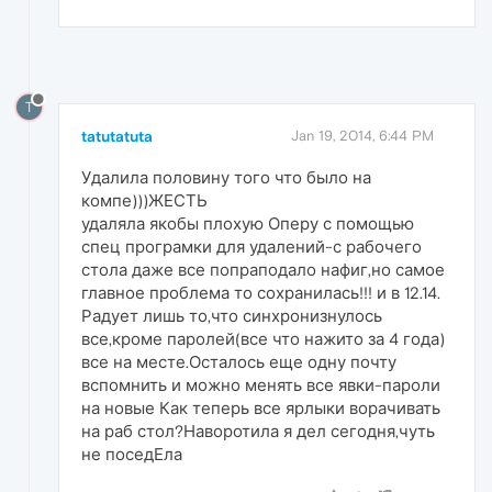
T
tatutatuta
Jan 19, 2014, 6:44 PM
Удалила половину того что было на
компе)))ЖЕСТЬ
удаляла якобы плохую Оперу с помощью
спец програмки для удалений-с рабочего
стола даже все попраподало нафиг,но самое
главное проблема то сохранилась!!! и в 12.14.
Радует лишь то,что синхронизнулось
все,кроме паролей(все что нажито за 4 года)
все на месте.Осталось еще одну почту
вспомнить и можно менять все явки-пароли
на новые Как теперь все ярлыки ворачивать
на раб стол?Наворотила я дел сегодня,чуть
не поседЕла