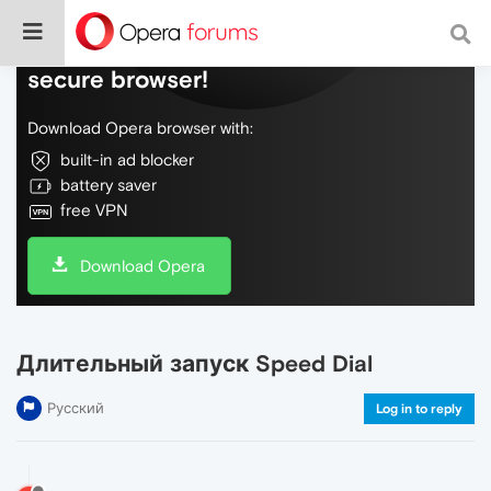
Do more on the web, with a fast and
secure browser!
Download Opera browser with:
built-in ad blocker
battery saver
free VPN
Download Opera
Длительный запуск Speed Dial
Русский
Log in to reply