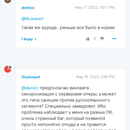
denicc
May 17, 2022, 10:17 PM
@illusiveart
такая же ерунда , раньше все было в норме
1
1 Reply
I
illusiveart
May 18, 2022, 1:36 PM
@denicc
предполагаю виновата
синхронизация с серверами оперы, а может
это типа санкции против русскоязычного
сегмента? Специально замедляют. Ибо
проблема наблюдает у меня на разных ПК,
очень странный баг, который появился
просто непонятно откуда и не правится