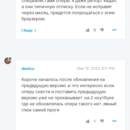
специалистами оперы, я даже репорт кидал,
а они типичную отписку. Если не исправят
через месяц, придется попрощаться с этим
браузером.
0
1 Reply
D
denicc
May 18, 2022, 8:11 PM
Короче началось после обновления на
предвдущую версию ,и что интересно если
оперу снести и поставить предыдущую
версию уже не проканывает ,на 2 ноутбуке
где не обновлялась опера такого нет ,явный
глюк самой проги
1