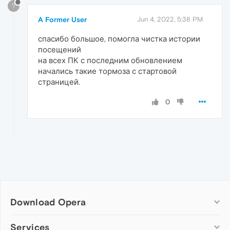
?
A Former User
Jun 4, 2022, 5:38 PM
спасибо большое, помогла чистка истории
посещений
на всех ПК с последним обновлением
начались такие тормоза с стартовой
страницей.
0
Download Opera
Computer browsers
Services