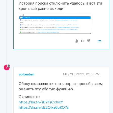
История поиска отключить удалось, а вот эта
хрень всё равно выходит
0
V
volonden
May 20, 2022, 12:39 PM
Сбоку оказывается есть опрос, просьба всем
оценить эту убогую функцию.
Скриншоты
https://skr.sh/sE2TsCchixY
https://skr.sh/sE2QIxz6uKQ?a