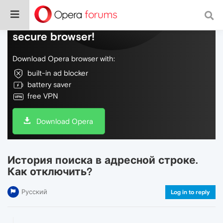
Do more on the web, with a fast and
secure browser!
Download Opera browser with:
built-in ad blocker
battery saver
free VPN
Download Opera
История поиска в адресной строке.
Как отключить?
Русский
Log in to reply