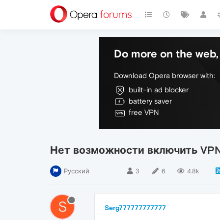
Do more on the web, 
Download Opera browser with:
built-in ad blocker
battery saver
free VPN
Нет возможности включить VP
Русский
3
6
4.8k
S
Serg777777777777