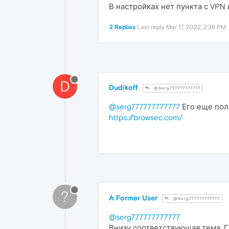
В настройках нет пункта с VPN
2 Replies
Last reply
Mar 17, 2022, 2:38 PM
D
Dudikoff
@Serg777777777777
@serg777777777777
Его еще пол
https://browsec.com/
?
A Former User
@Serg777777777777
@serg777777777777
Внизу соответствующая тема. Гл