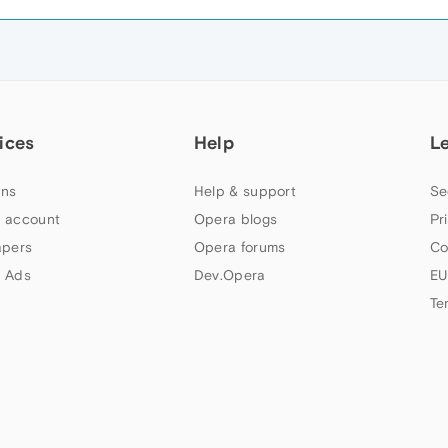
ices
Help
L
ns
Help & support
Se
 account
Opera blogs
Pr
apers
Opera forums
Co
 Ads
Dev.Opera
EU
Te