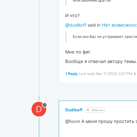
Мое решение другое.
И что?
@dudikoff
said in
Нет возможнос
Если оно Вас не устраивает, прости
Мне по фиг.
Вообще я отвечал автору темы.
1 Reply
Last reply
Mar 17, 2022, 3:07 PM
D
Dudikoff
@Guest
@fonm А меня прошу простить за