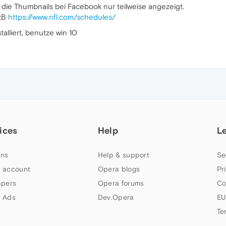
B die Thumbnails bei Facebook nur teilweise angezeigt.
 zB
https://www.nfl.com/schedules/
alliert, benutze win 10
ices
Help
L
ns
Help & support
Se
 account
Opera blogs
Pr
apers
Opera forums
Co
 Ads
Dev.Opera
EU
Te