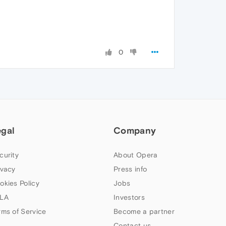
0
egal
Company
curity
About Opera
ivacy
Press info
okies Policy
Jobs
LA
Investors
rms of Service
Become a partner
Contact us