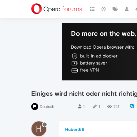
Do more on the web, 
Download Opera browser with:
built-in ad blocker
battery saver
free VPN
Einiges wird nicht oder nicht richt
Deutsch
1
1
741
H
Hubert66