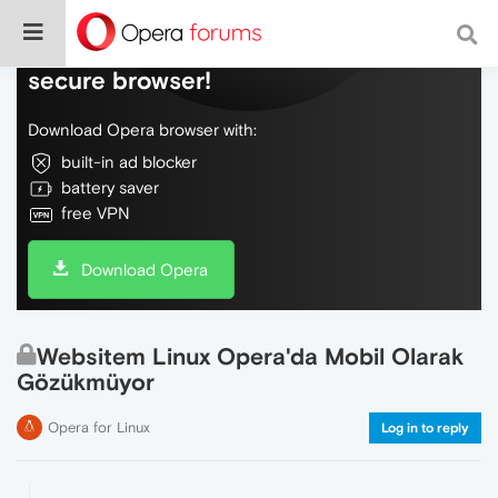
Do more on the web, with a fast and
secure browser!
Download Opera browser with:
built-in ad blocker
battery saver
free VPN
Download Opera
Websitem Linux Opera'da Mobil Olarak
Gözükmüyor
Opera for Linux
Log in to reply