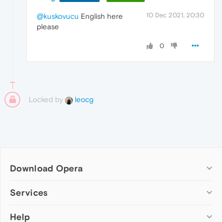
10 Dec 2021, 20:30
@kuskovucu
English here
please
0
Locked by
leocg
Download Opera
Computer browsers
Services
Opera for Windows
Help
Add-ons
Opera for Mac