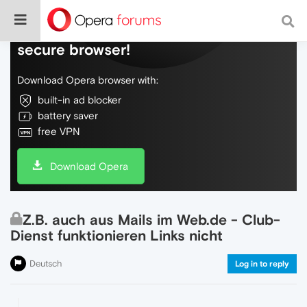
Do more on the web, with a fast and
secure browser!
Download Opera browser with:
built-in ad blocker
battery saver
free VPN
Download Opera
Z.B. auch aus Mails im Web.de - Club-
Dienst funktionieren Links nicht
Deutsch
Log in to reply