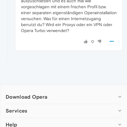
auszuschließen und es auch mal wie
vorgeschlagen mit einem frischen Profil bzw.
einer separaten eigenständigen Operainstallation
versuchen. Was für einen Internetzugang
benutzt du? Wird ein Proxys oder ein VPN oder
Opera Turbo verwendet?
0
Download Opera
Computer browsers
Services
Opera for Windows
Help
Add-ons
Opera for Mac