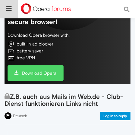
Do more on the web, with a fast and
secure browser!
Download Opera browser with:
built-in ad blocker
battery saver
free VPN
Download Opera
Z.B. auch aus Mails im Web.de - Club-
Dienst funktionieren Links nicht
Deutsch
Log in to reply