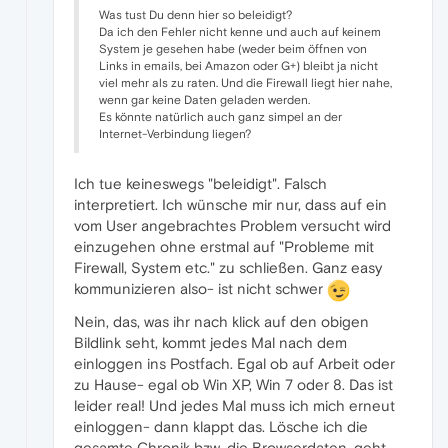
Was tust Du denn hier so beleidigt?
Da ich den Fehler nicht kenne und auch auf keinem
System je gesehen habe (weder beim öffnen von
Links in emails, bei Amazon oder G+) bleibt ja nicht
viel mehr als zu raten. Und die Firewall liegt hier nahe,
wenn gar keine Daten geladen werden.
Es könnte natürlich auch ganz simpel an der
Internet-Verbindung liegen?
Ich tue keineswegs "beleidigt". Falsch
interpretiert. Ich wünsche mir nur, dass auf ein
vom User angebrachtes Problem versucht wird
einzugehen ohne erstmal auf "Probleme mit
Firewall, System etc." zu schließen. Ganz easy
kommunizieren also- ist nicht schwer
Nein, das, was ihr nach klick auf den obigen
Bildlink seht, kommt jedes Mal nach dem
einloggen ins Postfach. Egal ob auf Arbeit oder
zu Hause- egal ob Win XP, Win 7 oder 8. Das ist
leider real! Und jedes Mal muss ich mich erneut
einloggen- dann klappt das. Lösche ich die
gesamte Chronik bzw. die Browserdaten, geht