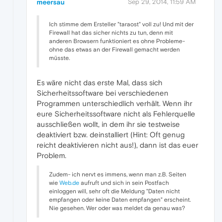
meersau
Sep 29, 2014, 11:59 AM
Ich stimme dem Ersteller "taraost" voll zu! Und mit der
Firewall hat das sicher nichts zu tun, denn mit
anderen Browsern funktioniert es ohne Probleme-
ohne das etwas an der Firewall gemacht werden
müsste.
Es wäre nicht das erste Mal, dass sich
Sicherheitssoftware bei verschiedenen
Programmen unterschiedlich verhält. Wenn ihr
eure Sicherheitssoftware nicht als Fehlerquelle
ausschließen wollt, in dem ihr sie testweise
deaktiviert bzw. deinstalliert (Hint: Oft genug
reicht deaktivieren nicht aus!), dann ist das euer
Problem.
Zudem- ich nervt es immens, wenn man z.B. Seiten
wie
Web.de
aufruft und sich in sein Postfach
einloggen will, sehr oft die Meldung "Daten nicht
empfangen oder keine Daten empfangen" erscheint.
Nie gesehen. Wer oder was meldet da genau was?