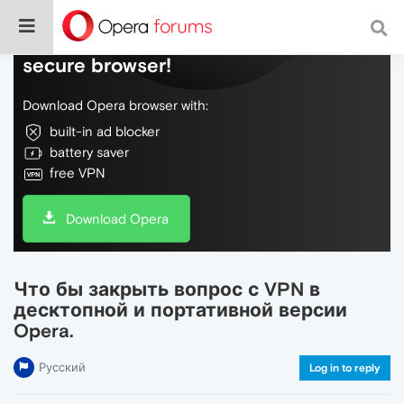
Do more on the web, with a fast and
secure browser!
Download Opera browser with:
built-in ad blocker
battery saver
free VPN
Download Opera
Что бы закрыть вопрос с VPN в
десктопной и портативной версии
Opera.
Русский
Log in to reply