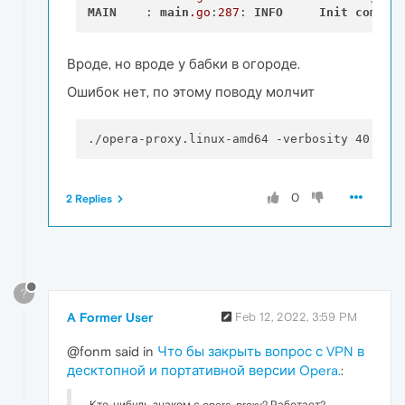
MAIN
    : 
main
.go
:
287
: 
INFO
Init
comple
Вроде, но вроде у бабки в огороде.
Ошибок нет, по этому поводу молчит
0
2 Replies
?
A Former User
Feb 12, 2022, 3:59 PM
@fonm said in
Что бы закрыть вопрос с VPN в
десктопной и портативной версии Opera.
:
Кто-нибудь знаком с opera-proxy? Работает?