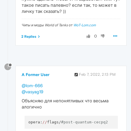
такое писать палевно? если так, то может в
личку так сказать? ))
Читы и моды World of Tanks от
WoT-Lom.com
0
2 Replies
?
A Former User
Feb 7, 2022, 2:13 PM
@lom-666
@vasyag19
Объясняю для непонятливых что весьма
алогично
opera:
//
flags/
#post-quantum-cecpq2