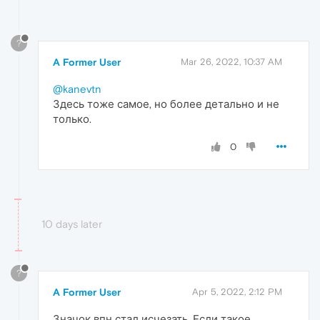
?
A Former User
Mar 26, 2022, 10:37 AM
@kanevtn
Здесь тоже самое, но более детально и не
только.
0
10 days later
?
A Former User
Apr 5, 2022, 2:12 PM
Значок впн стал исчезать. Если такое