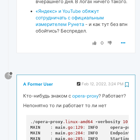
вчерашнего дня. В логах ничего такого.
«Яндекс» и YouTube обяжут
сотрудничать с официальным
измерителем Рунета
- и как тут без впн
обойтись? Беспредел.
0
?
A Former User
Feb 12, 2022, 3:24 PM
Кто-нибудь знаком с
opera-proxy
? Работает?
Непонятно то ли работает то ли нет
./
opera-proxy
.linux-amd64
-verbosity
10
MAIN
    : 
main
.go
:
129
: 
INFO
opera-proxy
MAIN
    : 
main
.go
:
284
: 
INFO
Endpoint
: 
7
MAIN
    : 
main
.go
:
285
: 
INFO
Starting
pr