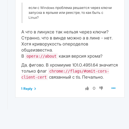
если с Windows проблема решается через ключи
запуска в ярлыке или реестре, то как быть с
Linux?
А что в линуксе так нельзя через ключи?
Странно, что в винде можно а в лине - нет.
Хотя криворукость опероделов
общеизвестна.
В
какая версия хрома?
opera://about
Да, фигово. В хромиуме 101.0.4951.64 значится
только флаг
chrome://flags/#omit-cors-
связанный с tls. Печально.
client-cert
0
1 Reply