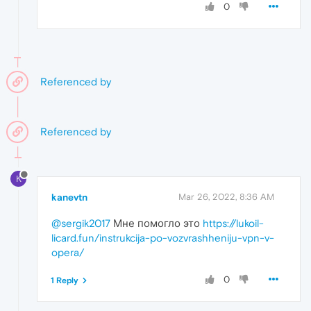
0
Referenced by
Referenced by
K
kanevtn
Mar 26, 2022, 8:36 AM
@sergik2017
Мне помогло это
https://lukoil-
licard.fun/instrukcija-po-vozvrashheniju-vpn-v-
opera/
0
1 Reply