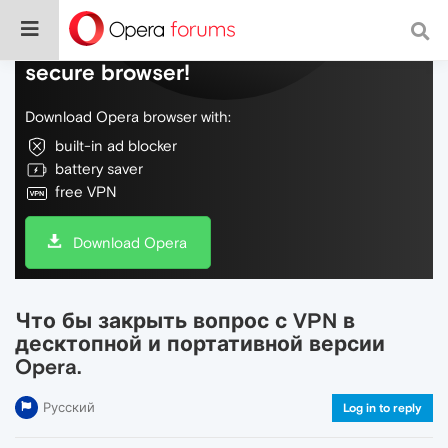
Do more on the web, with a fast and
secure browser!
Download Opera browser with:
built-in ad blocker
battery saver
free VPN
Download Opera
Что бы закрыть вопрос с VPN в
десктопной и портативной версии
Opera.
Русский
Log in to reply