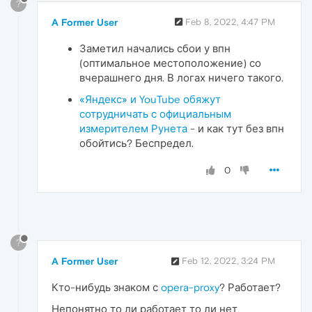
?
A Former User
Feb 8, 2022, 4:47 PM
Заметил начались сбои у впн
(оптимальное местоположение) со
вчерашнего дня. В логах ничего такого.
«Яндекс» и YouTube обяжут
сотрудничать с официальным
измерителем Рунета
- и как тут без впн
обойтись? Беспредел.
0
?
A Former User
Feb 12, 2022, 3:24 PM
Кто-нибудь знаком с
opera-proxy
? Работает?
Непонятно то ли работает то ли нет