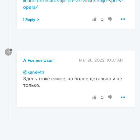
licard.fun/instrukcija-po-vozvrashheniju-vpn-v-
opera/
0
1 Reply
?
A Former User
Mar 26, 2022, 10:37 AM
@kanevtn
Здесь тоже самое, но более детально и не
только.
0