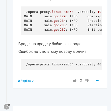
./
opera-proxy
.linux-amd64
-verbosity
10
MAIN
    : 
main
.go
:
129
: 
INFO
opera-proxy
MAIN
    : 
main
.go
:
284
: 
INFO
Endpoint
: 
7
MAIN
    : 
main
.go
:
285
: 
INFO
Starting
pr
MAIN
    : 
main
.go
:
287
: 
INFO
Init
comple
Вроде, но вроде у бабки в огороде.
Ошибок нет, по этому поводу молчит
0
2 Replies
?