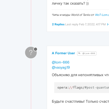
личку так сказать? ))
Читы и моды World of Tanks от
WoT-Lom.
2 Replies
Last reply
Feb 7, 2022, 4:17 PM
?
A Former User
@Lom-666
@lom-666
@vasyag19
Объясняю для непонятливых чт
opera:
//
flags/
#post-quantu
Будьте счастливы! Только счаст