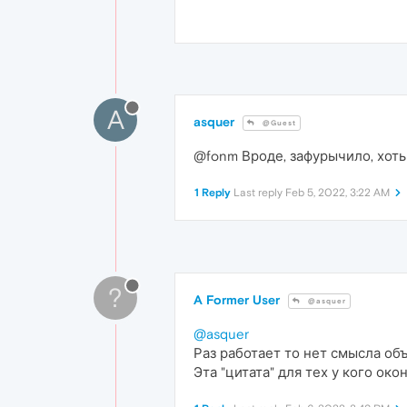
A
asquer
@Guest
@fonm Вроде, зафурычило, хоть 
1 Reply
Last reply
Feb 5, 2022, 3:22 AM
?
A Former User
@asquer
@asquer
Раз работает то нет смысла объ
Эта "цитата" для тех у кого ок