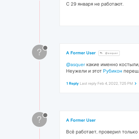
С 29 января не работают.
?
A Former User
@asquer
@asquer
какие именно костыли,
Неужели и этот
Рубикон
перешл
1 Reply
Last reply
Feb 4, 2022, 7:25 PM
?
A Former User
Всё работает, проверил только 