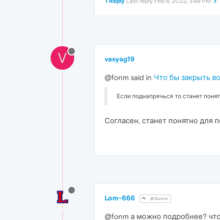
1 Reply
Last reply
Feb 6, 2022, 3:49 PM
V
vasyag19
@fonm said in
Что бы закрыть во
Если поднапрячься то станет понят
Согласен, станет понятно для по
Lom-666
@Guest
@fonm а можно подробнее? что 