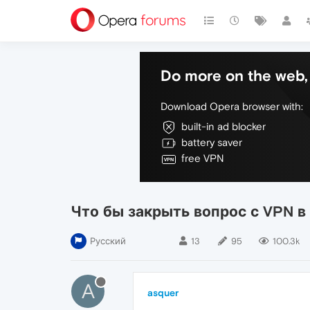
Do more on the web, 
Download Opera browser with:
built-in ad blocker
battery saver
free VPN
Что бы закрыть вопрос с VPN в
Русский
13
95
100.3k
A
asquer