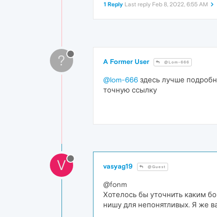
1 Reply
Last reply
Feb 8, 2022, 6:55 AM
?
A Former User
@Lom-666
@lom-666
здесь лучше подробны
точную ссылку
V
vasyag19
@Guest
@fonm
Хотелось бы уточнить каким бок
нишу для непонятливых. Я же в