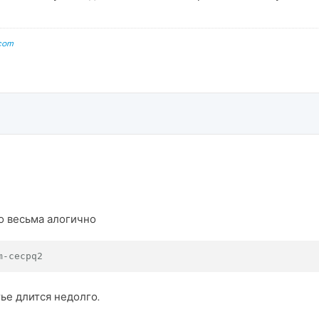
com
о весьма алогично
m-cecpq2
ье длится недолго.