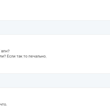
 впн?
и? Если так то печально.
что.