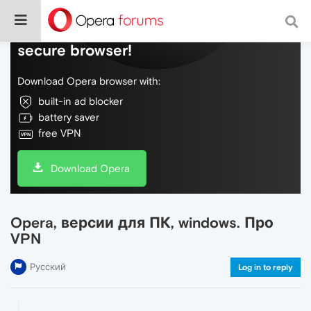
Do more on the web, with a fast and
secure browser!
Download Opera browser with:
built-in ad blocker
battery saver
free VPN
Download Opera
Opera, версии для ПК, windows. Про
VPN
Русский
Log in to reply