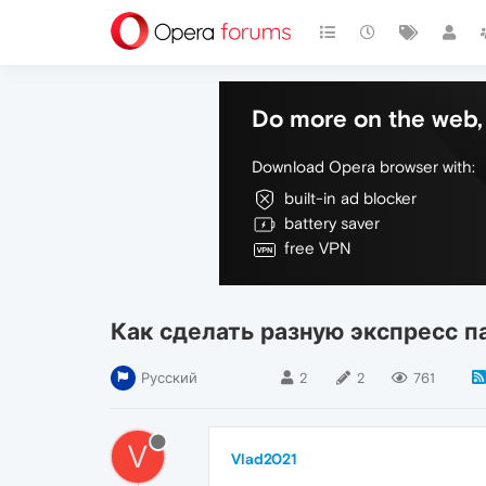
Do more on the web, 
Download Opera browser with:
built-in ad blocker
battery saver
free VPN
Как сделать разную экспресс п
Русский
2
2
761
V
Vlad2021