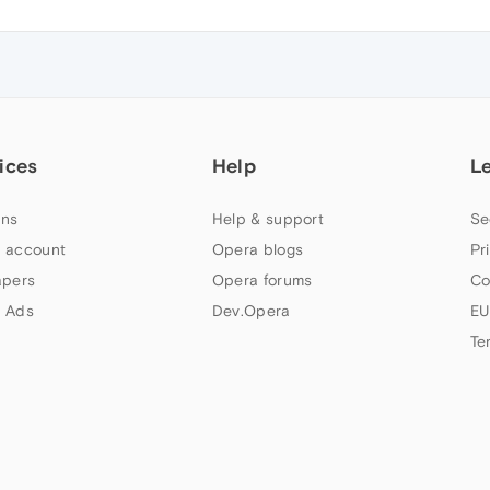
ices
Help
L
ns
Help & support
Se
 account
Opera blogs
Pr
apers
Opera forums
Co
 Ads
Dev.Opera
EU
Te