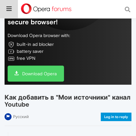
Do more on the web, with a fast and
secure browser!
Download Opera browser with:
built-in ad blocker
battery saver
free VPN
Download Opera
Как добавить в "Мои источники" канал
Youtube
Русский
Log in to reply