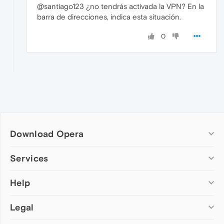
@santiago123 ¿no tendrás activada la VPN? En la
barra de direcciones, indica esta situación.
0
Download Opera
Computer browsers
Services
Opera for Windows
Help
Add-ons
Opera for Mac
Opera account
Opera for Linux
Legal
Wallpapers
Help & support
Opera beta version
Opera Ads
Opera blogs
Opera USB