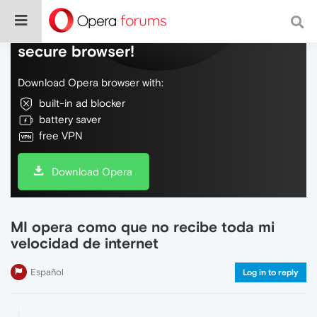
Do more on the web, with a fast and
secure browser!
Download Opera browser with:
built-in ad blocker
battery saver
free VPN
Download Opera
MI opera como que no recibe toda mi
velocidad de internet
Español
Log in to reply