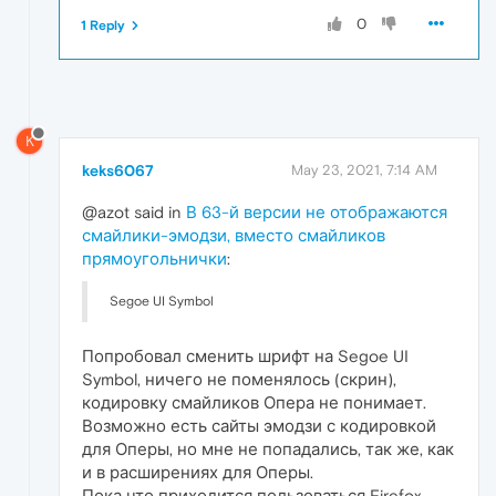
0
1 Reply
K
keks6067
May 23, 2021, 7:14 AM
@azot said in
В 63-й версии не отображаются
смайлики-эмодзи, вместо смайликов
прямоугольнички
:
Segoe UI Symbol
Попробовал сменить шрифт на Segoe UI
Symbol, ничего не поменялось (скрин),
кодировку смайликов Опера не понимает.
Возможно есть сайты эмодзи с кодировкой
для Оперы, но мне не попадались, так же, как
и в расширениях для Оперы.
Пока что приходится пользоваться Firefox,