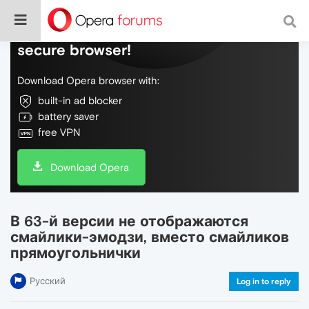
Do more on the web, with a fast and
secure browser!
Download Opera browser with:
built-in ad blocker
battery saver
free VPN
Download Opera
В 63-й версии не отображаются
смайлики-эмодзи, вместо смайликов
прямоугольнички
Русский
Log in to reply