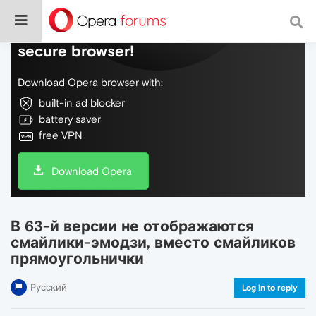
Do more on the web, with a fast and
secure browser!
Download Opera browser with:
built-in ad blocker
battery saver
free VPN
Download Opera
В 63-й версии не отображаются
смайлики-эмодзи, вместо смайликов
прямоугольнички
Русский
Log in to reply