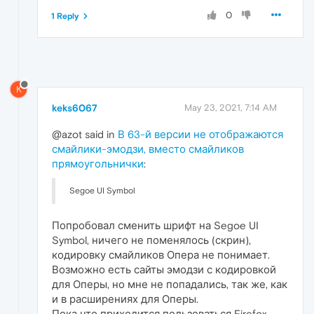
0
1 Reply
K
keks6067
May 23, 2021, 7:14 AM
@azot said in
В 63-й версии не отображаются
смайлики-эмодзи, вместо смайликов
прямоугольнички
:
Segoe UI Symbol
Попробовал сменить шрифт на Segoe UI
Symbol, ничего не поменялось (скрин),
кодировку смайликов Опера не понимает.
Возможно есть сайты эмодзи с кодировкой
для Оперы, но мне не попадались, так же, как
и в расширениях для Оперы.
Пока что приходится пользоваться Firefox,