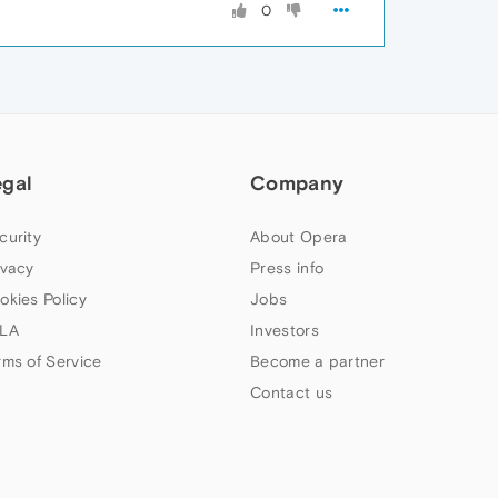
0
egal
Company
curity
About Opera
ivacy
Press info
okies Policy
Jobs
LA
Investors
rms of Service
Become a partner
Contact us