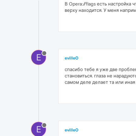
В Opera://flags есть настройка
верху находится. У меня напри
E
eville0
спасибо тебе я уже две пробле
становиться. глаза не нарадуют
самом деле делает та или иная
E
eville0