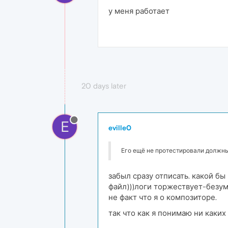
у меня работает
20 days later
E
eville0
Его ещё не протестировали должны
забыл сразу отписать. какой б
файл)))логи торжествует-безуми
не факт что я о композиторе.
так что как я понимаю ни каких