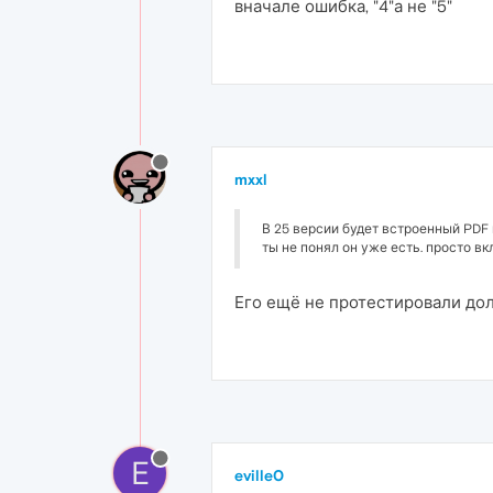
вначале ошибка, "4"а не "5"
mxxl
В 25 версии будет встроенный PDF
ты не понял он уже есть. просто вкл
Его ещё не протестировали дол
E
eville0