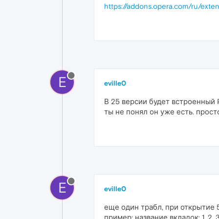
https://addons.opera.com/ru/exten
E
eville0
В 25 версии будет встроенный 
ты не понял он уже есть. просто
E
eville0
еще один трабл, при открытие 5
пример: название вкладок: 1, 2, 3