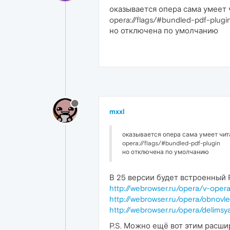
оказывается опера сама умеет 
opera://flags/#bundled-pdf-plugi
но отключена по умолчанию
mxxl
оказывается опера сама умеет чита
opera://flags/#bundled-pdf-plugin
но отключена по умолчанию
В 25 версии будет встроенный 
http://webrowser.ru/opera/v-ope
http://webrowser.ru/opera/obnovl
http://webrowser.ru/opera/delims
P.S. Можно ещё вот этим расши