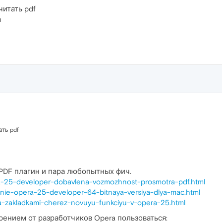
читать pdf
n
ть pdf
PDF плагин и пара любопытных фич.
ra-25-developer-dobavlena-vozmozhnost-prosmotra-pdf.html
enie-opera-25-developer-64-bitnaya-versiya-dlya-mac.html
ya-zakladkami-cherez-novuyu-funkciyu-v-opera-25.html
рением от разработчиков Opera пользоваться: