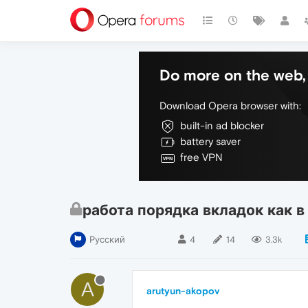
Do more on the web, 
Download Opera browser with:
built-in ad blocker
battery saver
free VPN
работа порядка вкладок как в 
Русский
4
14
3.3k
A
arutyun-akopov