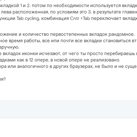
кладкой 1 и 2. потом по необходимости используется вкладка
 лева расположенная, по условиям это 3. в результате главен
ункции Tab cycling, комбинация Cntr +Tab переключает вклад
оложение и количество первостепенных вкладок рандомное.
ное время работы, все или почти все вкладки становиться 
 вручную.
 вкладок иконки исчезают, от чего ты просто перебираешь 
адками как в 12 опере, в новой опере не реализовано.
а или аналогичного в других браузерах, не было и не сущес
ия?