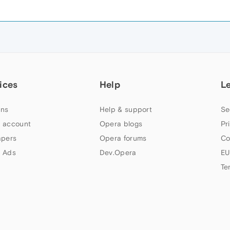
ices
Help
L
ns
Help & support
Se
 account
Opera blogs
Pr
apers
Opera forums
Co
 Ads
Dev.Opera
EU
Te