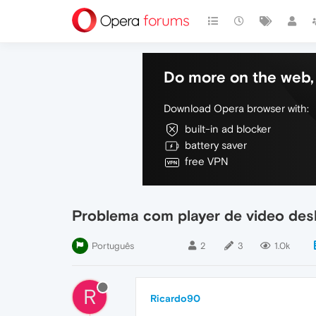
Do more on the web, 
Download Opera browser with:
built-in ad blocker
battery saver
free VPN
Problema com player de video des
Português
2
3
1.0k
R
Ricardo90