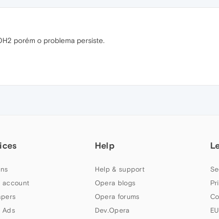
20H2 porém o problema persiste.
ices
Help
L
ns
Help & support
Se
 account
Opera blogs
Pr
apers
Opera forums
Co
 Ads
Dev.Opera
EU