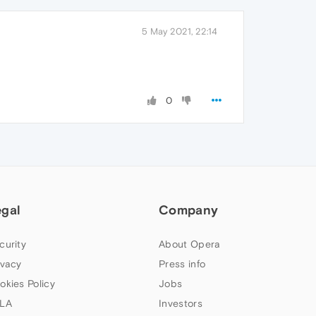
5 May 2021, 22:14
0
egal
Company
curity
About Opera
ivacy
Press info
okies Policy
Jobs
LA
Investors