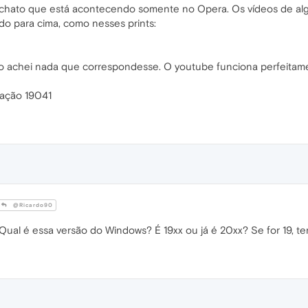
hato que está acontecendo somente no Opera. Os vídeos de algun
do para cima, como nesses prints:
ão achei nada que correspondesse. O youtube funciona perfeitam
lação 19041
@Ricardo90
ual é essa versão do Windows? É 19xx ou já é 20xx? Se for 19, ten