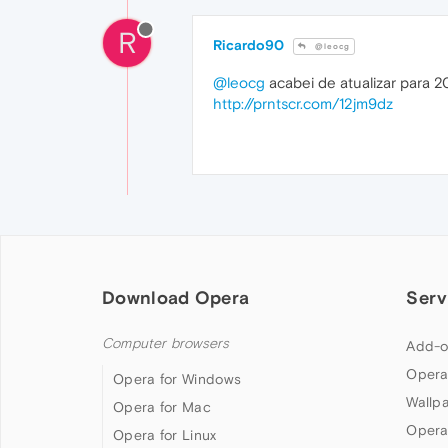
R
Ricardo90
@leocg
@leocg
acabei de atualizar para 
http://prntscr.com/12jm9dz
Download Opera
Serv
Computer browsers
Add-o
Opera
Opera for Windows
Wallp
Opera for Mac
Opera
Opera for Linux