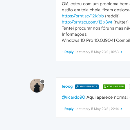
Olá, estou com um problema bem c
estão em tela cheia, ficam desloca
https://prnt.sc/12ix1xb
(reddit)
http://prntscr.com/12ix3wt
(twitter)
Tentei procurar nos fóruns mas n
Informações:
Windows 10 Pro 10.0.19041 Compi
1 Reply
Last reply
5 May 2021, 16:53
leocg
MODERATOR
VOLUNTEER
@ricardo90
Aqui aparece normal. Q
1 Reply
Last reply
5 May 2021, 22:14