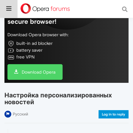
Do more on the web, with a fast and
secure browser!
Download Opera browser with:
built-in ad blocker
battery saver
free VPN
Download Opera
Настройка персонализированных
новостей
Русский
Log in to reply