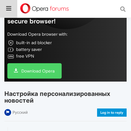
Do more on the web, with a fast and
secure browser!
Download Opera browser with:
built-in ad blocker
battery saver
free VPN
Download Opera
Настройка персонализированных
новостей
Русский
Log in to reply