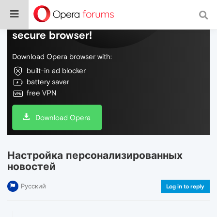
Do more on the web, with a fast and
secure browser!
Download Opera browser with:
built-in ad blocker
battery saver
free VPN
Download Opera
Настройка персонализированных
новостей
Русский
Log in to reply