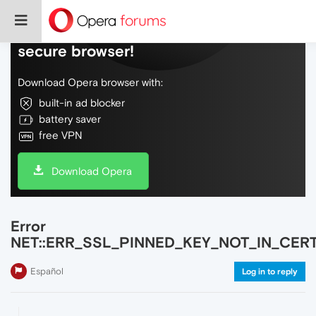
Do more on the web, with a fast and
secure browser!
Download Opera browser with:
built-in ad blocker
battery saver
free VPN
Download Opera
Error
NET::ERR_SSL_PINNED_KEY_NOT_IN_CER
Español
Log in to reply