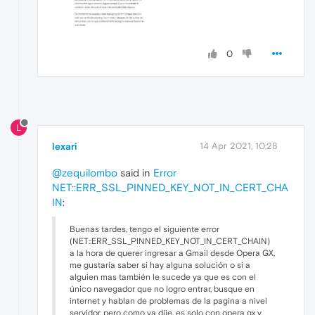
0
L
lexari
14 Apr 2021, 10:28
@zequilombo
said in
Error
NET::ERR_SSL_PINNED_KEY_NOT_IN_CERT_CHA
IN
:
Buenas tardes, tengo el siguiente error
(NET::ERR_SSL_PINNED_KEY_NOT_IN_CERT_CHAIN)
a la hora de querer ingresar a Gmail desde Opera GX,
me gustaría saber si hay alguna solución o si a
alguien mas también le sucede ya que es con el
único navegador que no logro entrar, busque en
internet y hablan de problemas de la pagina a nivel
servidor, pero como ya dije, es solo con opera gx y