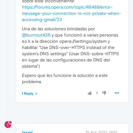
sobre este inconveniente:
https://forums.opera.com/topic/48489/error-
message-your-connection-is-not-private-when-
accessing-gmail/23
Una de las soluciones brindadas por
@burnout426
y que funcionó a varias personas
es ir a la dirección opera://settings/system y
habilitar "Use DNS-over-HTTPS instead of the
system’s DNS settings" (Usar DNS-sobre-HTTPS
en lugar de las configuraciones de DNS del
sistema")
Espero que les funcione la solución a este
problema.
1
1 Reply
L
lexari
15 Apr 2021, 14:51