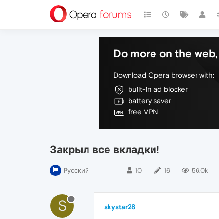
Do more on the web, 
Download Opera browser with:
built-in ad blocker
battery saver
free VPN
Закрыл все вкладки!
Русский
10
16
56.0k
S
skystar28