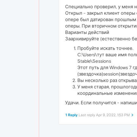
Специально проверил, у меня н
Открыл - закрыл клиент оперы с
опере был датирован прошлым д
оперы. При вторичном открыти
Варианты действий
Заархивируйте (естественно без 
Пробуйте искать точнее.
C:\Users\тут ваше имя пол
Stable\Sessions
Этот путь для Windows 7 гд
(звездочка)session(звездо
Вы несколько раз открывал
У меня старая, прошлогод
координальные изменения
Удачи. Если получится - напиши
1 Reply
Last reply
Apr 9, 2022, 1:53 PM