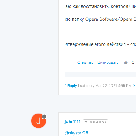
1 Reply
Last reply
Mar 22, 2021, 4:55 PM
J
john1111
@skystar28
@skystar28