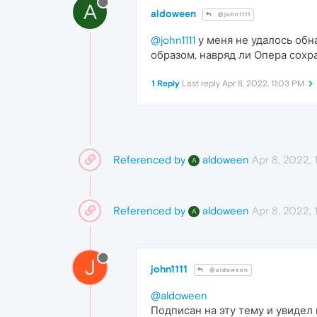
A
aldoween
@john1111
@john1111
у меня не удалось обн
образом, навряд ли Опера сохр
1 Reply
Last reply
Apr 8, 2022, 11:03 PM
Referenced by
Apr 8, 2022, 
aldoween
A
Referenced by
Apr 8, 2022, 
aldoween
A
J
john1111
@aldoween
@aldoween
Подписан на эту тему и увидел