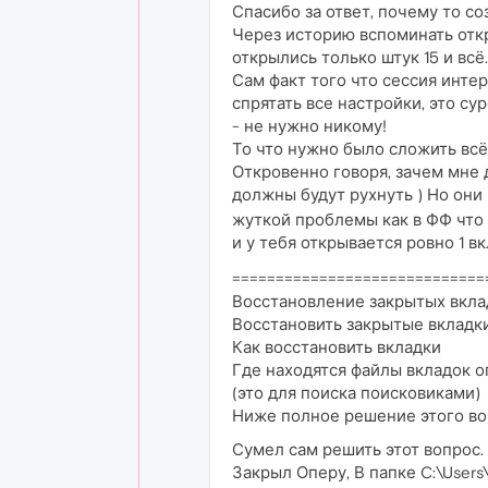
Спасибо за ответ, почему то с
Через историю вспоминать откр
открылись только штук 15 и всё.
Сам факт того что сессия инте
спрятать все настройки, это су
- не нужно никому!
То что нужно было сложить всё 
Откровенно говоря, зачем мне д
должны будут рухнуть ) Но они
жуткой проблемы как в ФФ что 
и у тебя открывается ровно 1 в
=============================
Восстановление закрытых вкла
Восстановить закрытые вкладк
Как восстановить вкладки
Где находятся файлы вкладок о
(это для поиска поисковиками)
Ниже полное решение этого во
Сумел сам решить этот вопрос.
Закрыл Оперу, В папке C:\Users