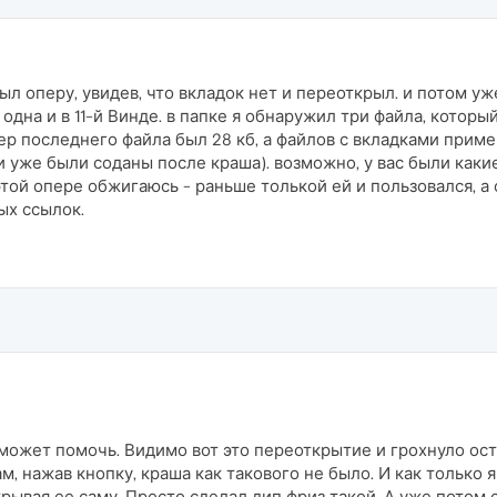
ыл оперу, увидев, что вкладок нет и переоткрыл. и потом у
 одна и в 11-й Винде. в папке я обнаружил три файла, которы
мер последнего файла был 28 кб, а файлов с вкладками приме
и уже были соданы после краша). возможно, у вас были каки
той опере обжигаюсь - раньше толькой ей и пользовался, а 
ых ссылок.
может помочь. Видимо вот это переоткрытие и грохнуло ос
ам, нажав кнопку, краша как такового не было. И как только 
рывая ее саму. Просто сделал дип фриз такой. А уже потом 