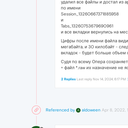
удалил все файлы и достал из 
по имени
Session_13260667371885958
и
Tabs_13260753679690961
и все вкладки вернулись на мес
Цифры после имени файла видим
мегабайта, и 30 килобайт - сл
вкладок - будет больше объем 
Судя по всему Опера сохраняет
+ файл *.raw их назначение не 
2 Replies
Last reply
Nov 14, 2024, 6:17 PM
Referenced by
Apr 8, 2022, 
aldoween
A