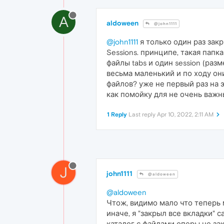
A
aldoween
@john1111
@john1111
я только один раз закр
Sessions. принципе, такая папка
файлы tabs и один session (раз
весьма маленький и по ходу он
файлов? уже не первый раз на э
как помойку для не очень важн
1 Reply
Last reply
Apr 10, 2022, 2:11 AM
J
john1111
@aldoween
@aldoween
Чтож, видимо мало что теперь 
иначе, я "закрыл все вкладки" с
каталог с файлами оперы не зак