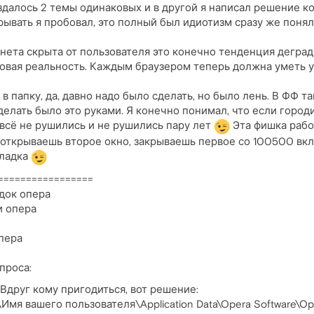
оздалось 2 темы одинаковых и в другой я написал решение к
ывать я пробовал, это полный был идиотизм сразу же понял
рнета скрыта от пользователя это конечно тенденция деград
ровая реальность. Каждым браузером теперь должна уметь уп
в папку, да, давно надо было сделать, но было лень. В ФФ та
елать было это руками. Я конечно понимал, что если городит
 всё не рушились и не рушились пару лет
Эта фишка рабо
открываешь второе окно, закрываешь первое со 100500 вкла
кладка
=================
док опера
и опера
пера
проса:
 Вдруг кому пригодиться, вот решение:
\Имя вашего пользователя\Application Data\Opera Software\Op