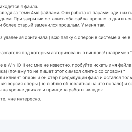
аходятся 4 файла.
ледя за теми 4мя файлами. Они работают парами: один из па
нем. При закрытии остались оба файла, прошлого дня и нов
и более старый заменился прошлым. У меня так.
удаления оригинала!) всю папку с оперой в системе а не в pr
ьзователя под которым авторизованы в виндовс! (например "Ко
е в Win 10 11 etc мне не известно, пробуйте искать имя файл
чка) (почему то не пишет этот символ слитно со словом) *
и клиент оперы и он стер предыдущий файл и остался только
няя версия оперы (не люблю обновляться на что попало) и се
 на уровне движка и принципа работы вкладок.
те, мне интересно.