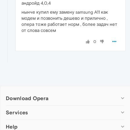
андройд 4,0,4
нынче купил ему замену samsung A11 как
модем и позвонить дешево и прилично ,
опера тоже работает норм , более задач нет
от слова совсем
0
Download Opera
Computer browsers
Services
Opera for Windows
Help
Add-ons
Opera for Mac