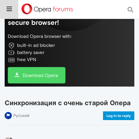
Do more on the web, with a fast and
secure browser!
Download Opera browser with:
built-in ad blocker
battery saver
free VPN
Download Opera
Синхронизация с очень старой Опера
Русский
Log in to reply