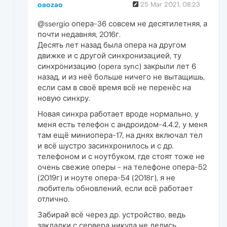
oaozao
25 Mar 2021, 08:23
@ssergio опера-36 совсем не десятилетняя, а
почти недавняя, 2016г.
Десять лет назад была опера на другом
движке и с другой синхронизацией, ту
синхронизацию (opera sync) закрыли лет 6
назад, и из неё больше ничего не вытащишь,
если сам в своё время всё не перенёс на
новую синхру.
Новая синхра работает вроде нормально, у
меня есть телефон с андроидом-4.4.2, у меня
там ещё миниопера-17, на днях включал тел
и всё шустро засинхронилось и с др.
телефоном и с ноутбуком, где стоят тоже не
очень свежие оперы - на телефоне опера-52
(2019г) и ноуте опера-54 (2018г), я не
любитель обновлений, если всё работает
отлично.
Забирай всё через др. устройство, ведь
закладки с сервера никуда не делись.