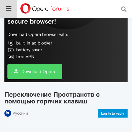
Do more on the web, with a fast and
secure browser!
Download Opera browser with:
built-in ad blocker
battery saver
free VPN
Download Opera
Переключение Пространств с
помощью горячих клавиш
Русский
Log in to reply