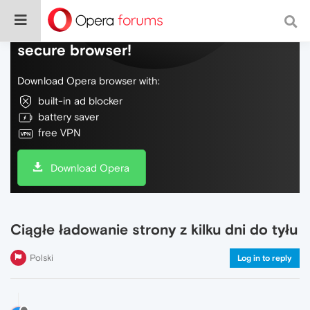
Do more on the web, with a fast and
secure browser!
Download Opera browser with:
built-in ad blocker
battery saver
free VPN
Download Opera
Ciągłe ładowanie strony z kilku dni do tyłu
Polski
Log in to reply