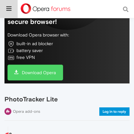
Do more on the web, with a fast and
secure browser!
Download Opera browser with:
built-in ad blocker
battery saver
free VPN
Download Opera
PhotoTracker Lite
Opera add-ons
Log in to reply