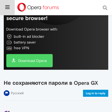
Do more on the web, with a fast and
secure browser!
Download Opera browser with:
built-in ad blocker
battery saver
free VPN
Download Opera
Не сохраняются пароли в Opera GX
Русский
Log in to reply