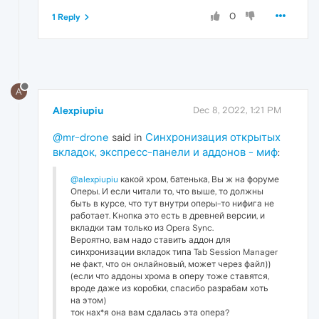
0
1 Reply
A
Alexpiupiu
Dec 8, 2022, 1:21 PM
@mr-drone
said in
Синхронизация открытых
вкладок, экспресс-панели и аддонов - миф
:
@alexpiupiu
какой хром, батенька, Вы ж на форуме
Оперы. И если читали то, что выше, то должны
быть в курсе, что тут внутри оперы-то нифига не
работает. Кнопка это есть в древней версии, и
вкладки там только из Opera Sync.
Вероятно, вам надо ставить аддон для
синхронизации вкладок типа Tab Session Manager
не факт, что он онлайновый, может через файл))
(если что аддоны хрома в оперу тоже ставятся,
вроде даже из коробки, спасибо разрабам хоть
на этом)
ток нах*я она вам сдалась эта опера?