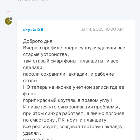
S
skystar28
Jan 4, 2025, 10:00 AM
Доброго дня !
Вчера в профиле опера супруги удаляли все
старые устройства ,
там старый смартфоны , планшеты , и все
сделали ,
пароли сохранили , вкладки , и рабочие
столы .
НО теперь на иконке учетной записи где ее
фотка ,
горит красный кругляш в правом углу !
И пишется что синхронизация проблемы ,
при этом синхра работает , я лично погонял
по смартфону , ПК, ноут, и планшету ,
все реагирует , создавал тестовую вкладку ,
удалял ,
все работает .