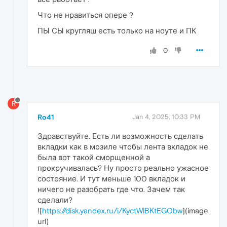
Что не нравиться опере ?
ПЫ СЫ кругляш есть только на ноуте и ПК
0
R
Ro41
Jan 4, 2025, 10:33 PM
Здравствуйте. Есть ли возможность сделать
вкладки как в мозиле чтобы лента вкладок не
была вот такой сморщенной а
прокручивалась? Ну просто реально ужасное
состояние. И тут меньше 100 вкладок и
ничего не разобрать где что. Зачем так
сделали?
![
https://disk.yandex.ru/i/KyctWlBKtEGObw
](image
url)