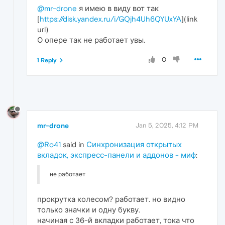
@mr-drone
я имею в виду вот так
[
https://disk.yandex.ru/i/GQjh4Uh6QYUxYA
](link
url)
О опере так не работает увы.
0
1 Reply
mr-drone
Jan 5, 2025, 4:12 PM
@Ro41
said in
Синхронизация открытых
вкладок, экспресс-панели и аддонов - миф
:
не работает
прокрутка колесом? работает. но видно
только значки и одну букву.
начиная с 36-й вкладки работает, тока что