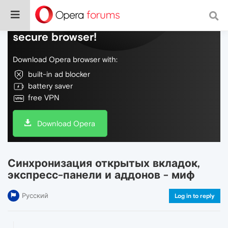
Do more on the web, with a fast and
secure browser!
Download Opera browser with:
built-in ad blocker
battery saver
free VPN
Download Opera
Синхронизация открытых вкладок,
экспресс-панели и аддонов - миф
Русский
Log in to reply