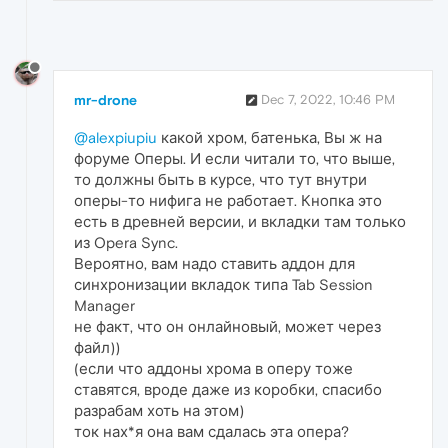
mr-drone
Dec 7, 2022, 10:46 PM
@alexpiupiu
какой хром, батенька, Вы ж на
форуме Оперы. И если читали то, что выше,
то должны быть в курсе, что тут внутри
оперы-то нифига не работает. Кнопка это
есть в древней версии, и вкладки там только
из Opera Sync.
Вероятно, вам надо ставить аддон для
синхронизации вкладок типа Tab Session
Manager
не факт, что он онлайновый, может через
файл))
(если что аддоны хрома в оперу тоже
ставятся, вроде даже из коробки, спасибо
разрабам хоть на этом)
ток нах*я она вам сдалась эта опера?