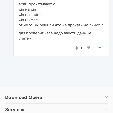
если прокатывает с
win на win
win на android
win на mac
от чего Вы решили что не прокати на линух ?
для проверить все надо ввести данные
учетки
0
Download Opera
Computer browsers
Services