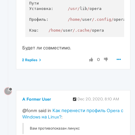
Пути

Установка:	
/usr/
lib
/
opera

Профиль:	
/home/
user
/.config/
opera

Кэш:	
/home/
user
/.cache/
Будет ли совместимо.
0
2 Replies
?
A Former User
Dec 20, 2020, 8:10 AM
@fonm said in
Как перенести профиль Opera с
Windows на Linux?
:
Вам противопоказан линукс