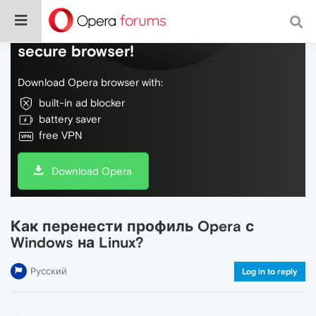
Do more on the web, with a fast and
secure browser!
Download Opera browser with:
built-in ad blocker
battery saver
free VPN
Download Opera
Как перенести профиль Opera с
Windows на Linux?
Русский
Log in to reply