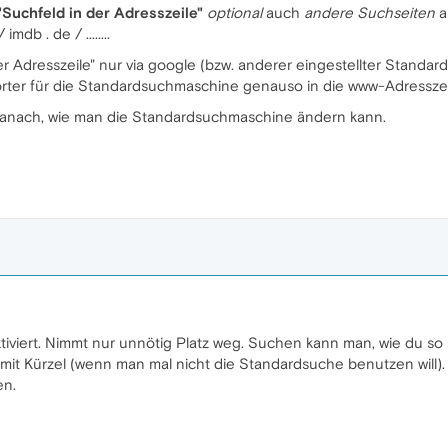
"Suchfeld in der Adresszeile"
optional
auch
andere Suchseiten
a
mdb . de / ........
er Adresszeile" nur via google (bzw. anderer eingestellter Standa
rter für die Standardsuchmaschine genauso in die www-Adressze
t danach, wie man die Standardsuchmaschine ändern kann.
iviert. Nimmt nur unnötig Platz weg. Suchen kann man, wie du so s
t mit Kürzel (wenn man mal nicht die Standardsuche benutzen will)
en.