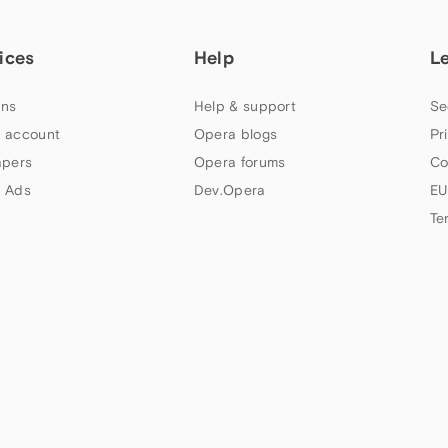
ices
Help
L
ns
Help & support
Se
 account
Opera blogs
Pr
apers
Opera forums
Co
 Ads
Dev.Opera
EU
Te