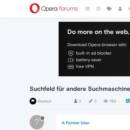
Do more on the web, 
Download Opera browser with:
built-in ad blocker
battery saver
free VPN
Suchfeld für andere Suchmaschine
Deutsch
2
3
763
?
A Former User