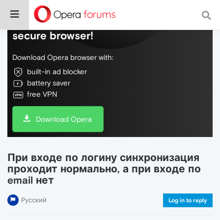
Do more on the web, with a fast and
secure browser!
Download Opera browser with:
built-in ad blocker
battery saver
free VPN
Download Opera
При входе по логину синхронизация
проходит нормально, а при входе по
email нет
Русский
Log in to reply