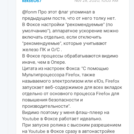
keks6067
Nov 28, 2020, 10:03 AM
@fonm Про этот флаг упоминал в
предыдущем посте, что от него толку нет.
В Фоксе настройки "рекомендуемые" (по
умолчанию"), аппаратное ускорение можно
включать отдельно, если отключить
"рекомендуемые", которые учитывают
железо ПК и О/С .
В Фоксе процессы обрабатываются видимо
иначе, чем в Опере.
Цитата из настроек Фокса: "С помощью
Мультипроцессора Firefox, также
называемого электролизом или e10s, Firefox
запускает веб-содержимое для всех вкладок
отдельно от основного процесса Firefox для
повышения безопасности и
производительности".
Видимо поэтому у меня флэш-плеер на
Youtube в Фоксе работает идеально.
При запуске ролика с высоким разрешением
на Youtube в Фоксе сразу в автонастройке