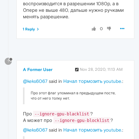
воспроизводится в разрешении 1080р, а в
Опере не выше 480, дальше нужно ручками
менять разрешение.
0
1 Reply
?
A Former User
Nov 28, 2020, 11:13 AM
@keks6067
said in
Начал тормозить youtube.
:
Про этот флаг упоминал в предыдущем посте,
что от него толку нет.
Про
?
--ignore-gpu-blacklist
А может про
?
--ignore-gpu-blocklist
@keks6067
said in
Начал тормозить youtube.
: