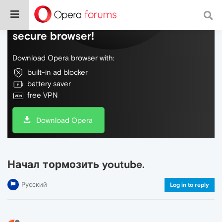
Do more on the web, with a fast and
secure browser!
Download Opera browser with:
built-in ad blocker
battery saver
free VPN
Download Opera
Начал тормозить youtube.
Русский
Log in to reply