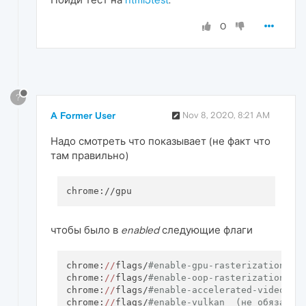
0
?
A Former User
Nov 8, 2020, 8:21 AM
Надо смотреть что показывает (не факт что
там правильно)
чтобы было в
enabled
следующие флаги
chrome:
//
flags/
#enable-gpu-rasterization
chrome:
//
flags/
#enable-oop-rasterization
chrome:
//
flags/
#enable-accelerated-video-de
chrome:
//
flags/
#enable-vulkan  (не обязател