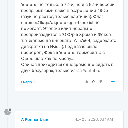
Youtube не только в 72-й, но и в 62-й версии
воспр. рывками даже в разрешении 480р
(звук не рвется, только картинка). Флаг
chrome://flags/#ignore-gpu-blocklist не
помогает. Этот же клип идеально
воспроизводится в 1080р в Хроме и Фоксе,
т.е. железо не виновато (Win7х64, видеокарта
дискретка на Nvidia). Год назад было
наоборот , Фокс в Youtube тормозил, а в
Opera шло как по маслу....
Сейчас приходится одновременно сидеть в
двух браузерах, только из-за Youtube.
0
1 Reply
?
A Former User
Nov 28, 2020, 3:17 AM