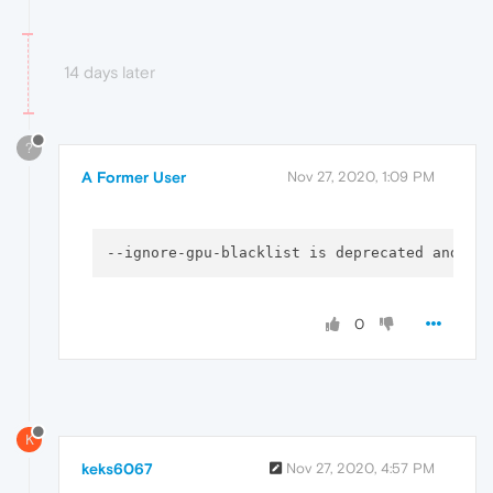
14 days later
?
A Former User
Nov 27, 2020, 1:09 PM
--ignore-gpu-blacklist
 is deprecated and wi
0
K
keks6067
Nov 27, 2020, 4:57 PM