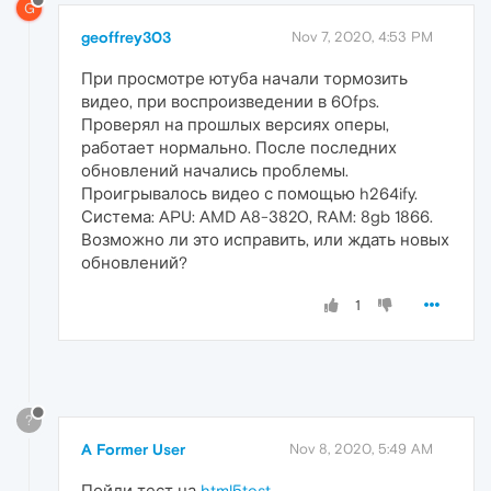
G
geoffrey303
Nov 7, 2020, 4:53 PM
При просмотре ютуба начали тормозить
видео, при воспроизведении в 60fps.
Проверял на прошлых версиях оперы,
работает нормально. После последних
обновлений начались проблемы.
Проигрывалось видео с помощью h264ify.
Система: APU: AMD A8-3820, RAM: 8gb 1866.
Возможно ли это исправить, или ждать новых
обновлений?
1
?
A Former User
Nov 8, 2020, 5:49 AM
Пойди тест на
html5test
.