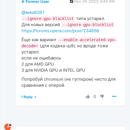
A Former User
Nov 29, 2020, 9:44 AM
@keks6067
типа устарел.
--ignore-gpu-blacklist
Для новых версий
--ignore-gpu-blocklist
https://forums.opera.com/post/234856
Ёще как вариант
--enable-accelerated-vpx-
(для кодека vp9), но вроде тоже
decode=
устарел.
если не ошибаюсь
2 для AMD GPU
3 для NVIDIA GPU и INTEL GPU
Попробуй chromium (не гуглхром) чисто для
сравнения с оперой.
0
1 Reply
K