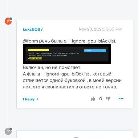
K
keks6067
Nov 28, 2020, 6:55 PM
@fonm речь была о --ignore-gpu-blАcklist.
Включен, но не помогает.
А флага --ignore-gpu-blОcklist , который
отличается одной буковкой , в моей версии
нет, это я скопипастил в ответе не точно.
0
1 Reply
?