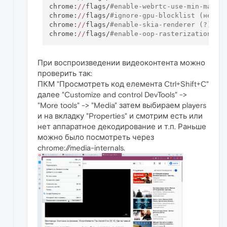
chrome:
//
flags/
#enable-webrtc-use-min-max-v
chrome:
//
flags/
#ignore-gpu-blocklist (не об
chrome:
//
flags/
#enable-skia-renderer (?)
chrome:
//
flags/
#enable-oop-rasterization-dd
При воспроизведении видеоконтента можно
проверить так:
ПКМ "Просмотреть код елемента Ctrl+Shift+C"
далее "Customize and control DevTools" ->
"More tools" -> "Media" затем выбираем players
и на вкладку "Properties" и смотрим есть или
нет аппаратное декодирование и т.п. Раньше
можно было посмотреть через
chrome://media-internals.