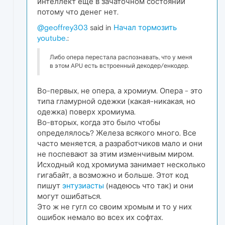
интеллект ещё в зачаточном состоянии
потому что денег нет.
@geoffrey303
said in
Начал тормозить
youtube.
:
Либо опера перестала распознавать, что у меня
в этом APU есть встроенный декодер/енкодер.
Во-первых, не опера, а хромиум. Опера - это
типа гламурной одежки (какая-никакая, но
одежка) поверх хромиума.
Во-вторых, когда это было чтобы
определялось? Железа всякого много. Все
часто меняется, а разработчиков мало и они
не поспевают за этим изменчивым миром.
Исходный код хромиума занимает несколько
гигабайт, а возможно и больше. Этот код
пишут
энтузиасты
(надеюсь что так) и они
могут ошибаться.
Это ж не гугл со своим хромым и то у них
ошибок немало во всех их софтах.