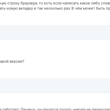
ую строку браузера, то есть если написать какое либо слово
ать новую вкладку и так несколько раз. В чём может быть 
тарой версии?
 работает. Пишешь, он пишется тускло, никуда не переходит