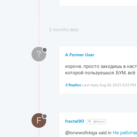
2 months later
?
A Former User
короче, просто заходишь в нас
которой пользуешься. БУМ, всё 
3 Replies
Last reply
Aug 24, 2021, 5:23 PM
F
fractal90
@Guest
@lonewolfxkiga said in
Не работа