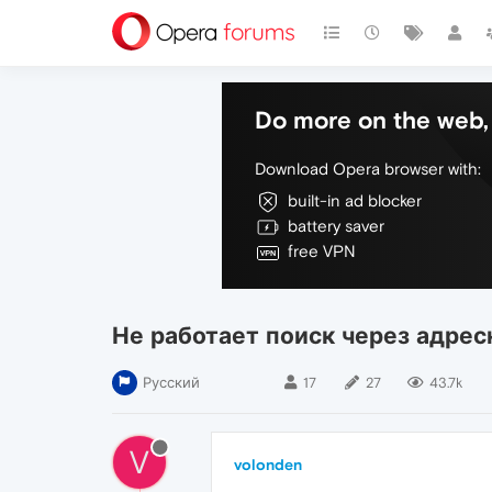
Do more on the web, 
Download Opera browser with:
built-in ad blocker
battery saver
free VPN
Не работает поиск через адрес
Русский
17
27
43.7k
V
volonden