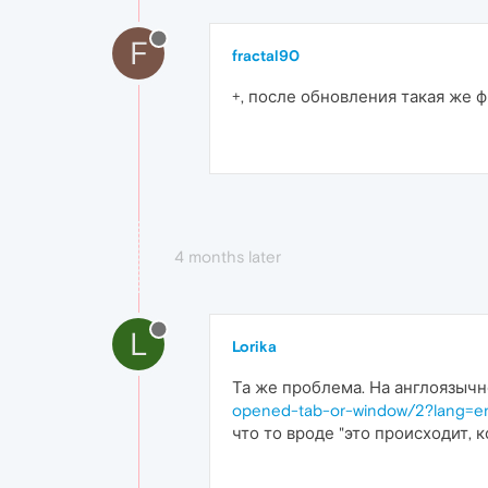
F
fractal90
+, после обновления такая же 
4 months later
L
Lorika
Та же проблема. На англоязыч
opened-tab-or-window/2?lang=
что то вроде "это происходит, 