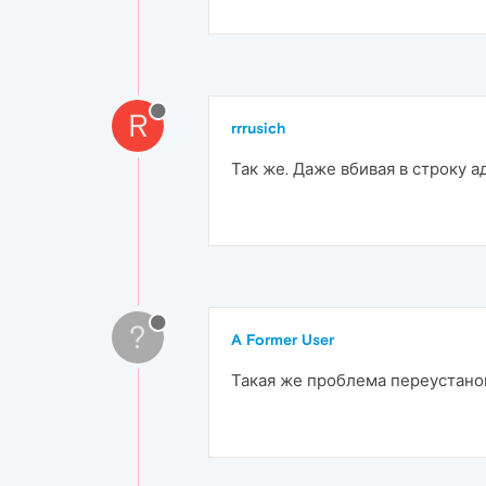
R
rrrusich
Так же. Даже вбивая в строку ад
?
A Former User
Такая же проблема переустано