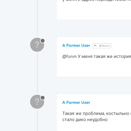
?
A Former User
@Guest
@fonm У меня такая же истори
?
A Former User
Такая же проблема, костыльно 
стало дико неудобно