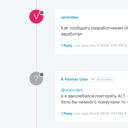
V
volonden
Как сообщить разработчикам об
заработал
1 Reply
Last reply
Nov 8, 2020, 11:10 AM
?
A Former User
@volonden
@volonden
а я заколебался повторять ALT 
Хоть бы немного поизучали то 
1 Reply
Last reply
Nov 8, 2020, 11:21 AM