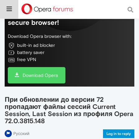
Do more on the web, with a fast and
secure browser!
Download Opera browser with:
built-in ad blocker
battery saver
free VPN
Download Opera
При обновлении до версии 72
пропадают файлы сессий Current
Session, Last Session из профиля Opera
72.0.3815.148
Русский
Log in to reply