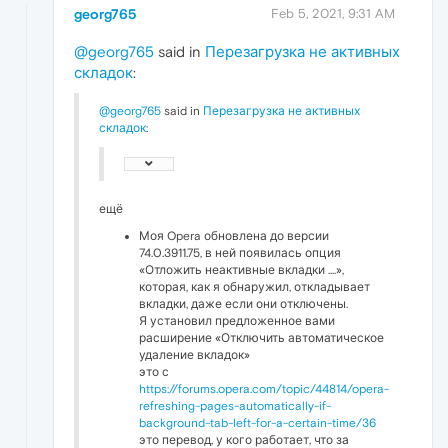
georg765
Feb 5, 2021, 9:31 AM
@georg765
said in
Перезагрузка не активных
складок
:
@georg765
said in
Перезагрузка не активных
складок
:
ещё
Моя Opera обновлена ​​до версии
74.0.3911.75, в ней появилась опция
«Отложить неактивные вкладки ....»,
которая, как я обнаружил, откладывает
вкладки, даже если они отключены.
Я установил предложенное вами
расширение «Отключить автоматическое
удаление вкладок»
это с
https://forums.opera.com/topic/44814/opera-
refreshing-pages-automatically-if-
background-tab-left-for-a-certain-time/36
это перевод, у кого работает, что за