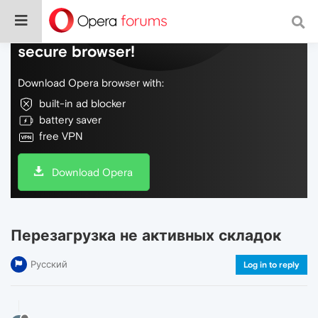
Do more on the web, with a fast and
secure browser!
Download Opera browser with:
built-in ad blocker
battery saver
free VPN
Download Opera
Перезагрузка не активных складок
Русский
Log in to reply