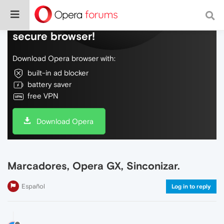
Do more on the web, with a fast and
secure browser!
Download Opera browser with:
built-in ad blocker
battery saver
free VPN
Download Opera
Marcadores, Opera GX, Sinconizar.
Español
Log in to reply