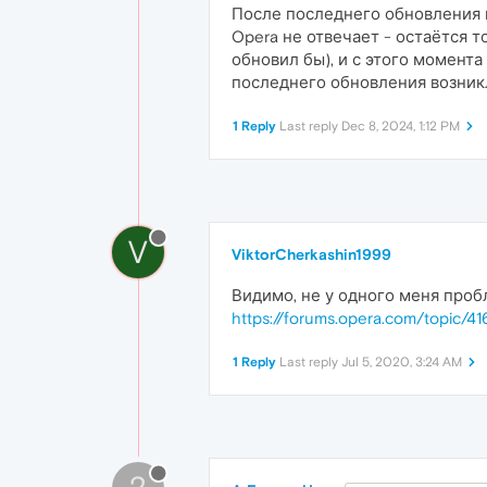
После последнего обновления н
Opera не отвечает - остаётся т
обновил бы), и с этого момента
последнего обновления возник
1 Reply
Last reply
Dec 8, 2024, 1:12 PM
V
ViktorCherkashin1999
Видимо, не у одного меня пробл
https://forums.opera.com/topic/
1 Reply
Last reply
Jul 5, 2020, 3:24 AM