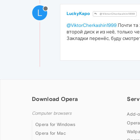
L
LuckyKapo
@ViktorCherkashin1999
@ViktorCherkashin1999
Почти та 
второй диск и из неё, только ч
Закладки перенёс, буду смотрет
Download Opera
Serv
Computer browsers
Add-o
Opera
Opera for Windows
Wallp
Opera for Mac