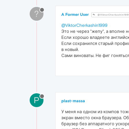
?
A Former User
@ViktorCherkashin199
@ViktorCherkashin1999
Это не через "жепу", а вполне 
Если хорошо владеете английс
Если сохранился старый профил
в новый.
Сами виноваты. Не фиг гоняться
P
plast-massa
У меня на одном из компов тож
экран вместо окна браузера. О
браузер без аппаратного ускоре