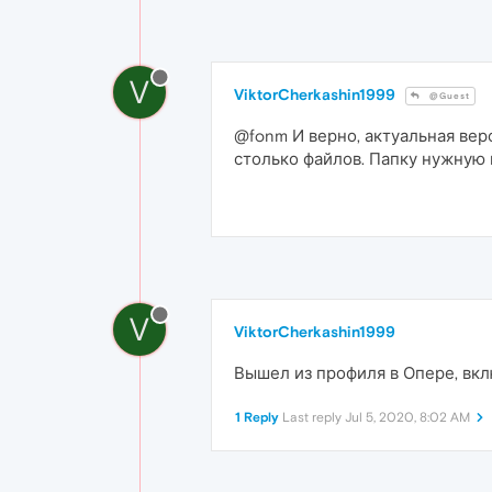
V
ViktorCherkashin1999
@Guest
@fonm И верно, актуальная верс
столько файлов. Папку нужную 
V
ViktorCherkashin1999
Вышел из профиля в Опере, вклю
1 Reply
Last reply
Jul 5, 2020, 8:02 AM