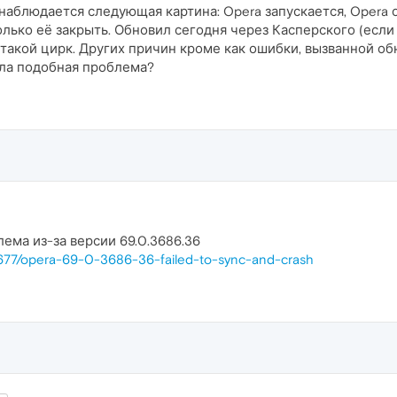
аблюдается следующая картина: Opera запускается, Opera о
олько её закрыть. Обновил сегодня через Касперского (если
 такой цирк. Других причин кроме как ошибки, вызванной об
ла подобная проблема?
ема из-за версии 69.0.3686.36
41677/opera-69-0-3686-36-failed-to-sync-and-crash