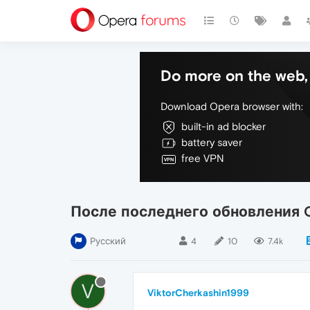
Do more on the web, 
Download Opera browser with:
built-in ad blocker
battery saver
free VPN
После последнего обновления 
Русский
4
10
7.4k
V
ViktorCherkashin1999