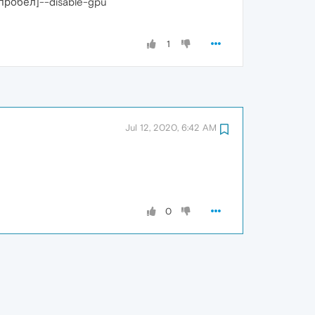
[пробел]--disable-gpu
1
Jul 12, 2020, 6:42 AM
0