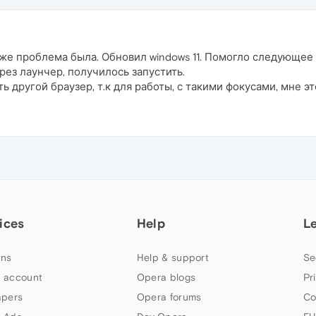
же проблема была. Обновил windows 11. Помогло следующее
ерез лаунчер, получилось запустить.
ь другой браузер, т.к для работы, с такими фокусами, мне эт
ices
Help
L
ns
Help & support
Se
 account
Opera blogs
Pr
apers
Opera forums
Co