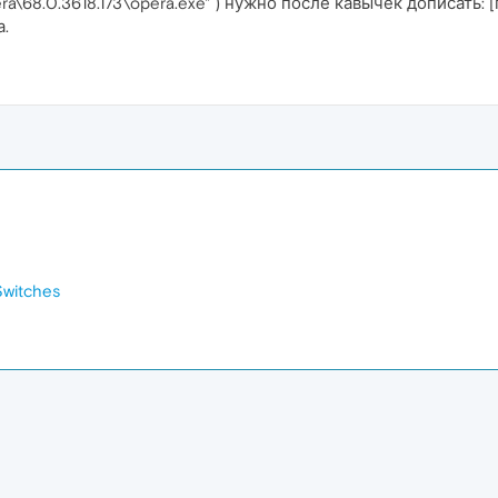
era\68.0.3618.173\opera.exe" ) нужно после кавычек дописать: 
.
Switches