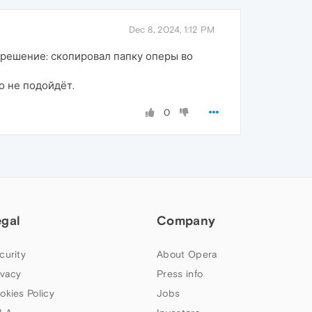
Dec 8, 2024, 1:12 PM
 решение: скопировал папку оперы во
о не подойдёт.
0
egal
Company
curity
About Opera
ivacy
Press info
okies Policy
Jobs