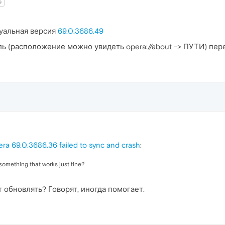
9
туальная версия
69.0.3686.49
 (расположение можно увидеть opera://about -> ПУТИ) пере
ra 69.0.3686.36 failed to sync and crash
:
omething that works just fine?
 обновлять? Говорят, иногда помогает.