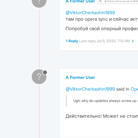
?
A Former User
@ViktorCherkashin199
@ViktorCherkashin1999
там про opera sync и сейчас ак
Попробуй свой оперный профиль
1 Reply
Last reply
Jul 5, 2020, 7:13 AM
?
A Former User
@ViktorCherkashin1999
said in
Ope
Ugh, why do updates always screw up s
Действительно! Может не стоит