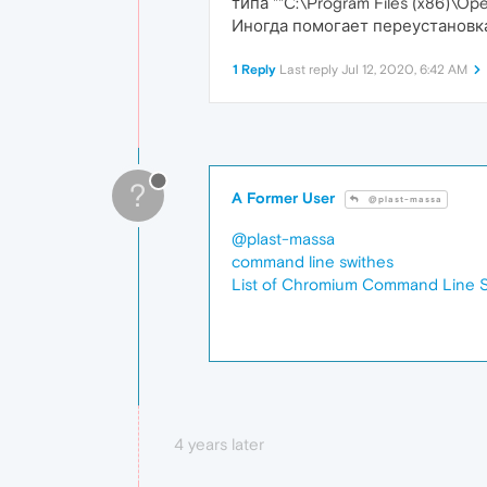
типа ""C:\Program Files (x86)\Op
Иногда помогает переустановка
1 Reply
Last reply
Jul 12, 2020, 6:42 AM
?
A Former User
@plast-massa
@plast-massa
command line swithes
List of Chromium Command Line 
4 years later