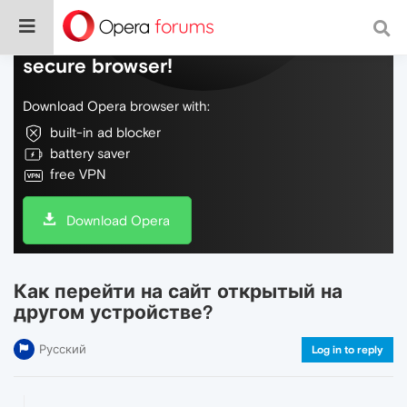
Do more on the web, with a fast and
secure browser!
Download Opera browser with:
built-in ad blocker
battery saver
free VPN
Download Opera
Как перейти на сайт открытый на
другом устройстве?
Русский
Log in to reply